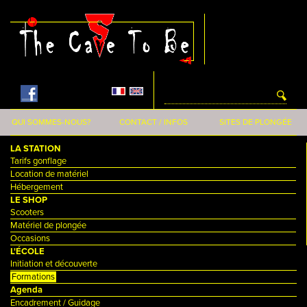
Aller au contenu principal
QUI SOMMES-NOUS?
CONTACT / INFOS
SITES DE PLONGÉE
LA STATION
Tarifs gonflage
Location de matériel
Hébergement
LE SHOP
Scooters
Matériel de plongée
Occasions
L'ÉCOLE
Initiation et découverte
Formations
Agenda
Encadrement / Guidage