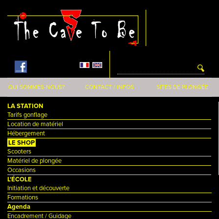
Aller au contenu principal
QUI SOMMES-NOUS?
CONTACT / INFOS
SITES DE PLONGÉE
LA STATION
Tarifs gonflage
Location de matériel
Hébergement
LE SHOP
Scooters
Matériel de plongée
Occasions
L'ÉCOLE
Initiation et découverte
Formations
Agenda
Encadrement / Guidage