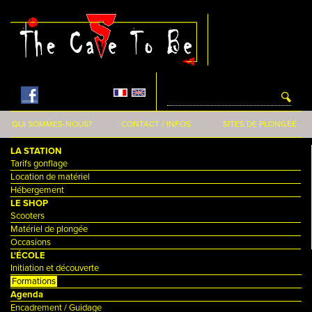
Aller au contenu principal
QUI SOMMES-NOUS?
CONTACT / INFOS
SITES DE PLONGÉE
LA STATION
Tarifs gonflage
Location de matériel
Hébergement
LE SHOP
Scooters
Matériel de plongée
Occasions
L'ÉCOLE
Initiation et découverte
Formations
Agenda
Encadrement / Guidage