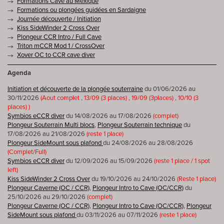
Formations Cave au Mexique
Formations ou plongées guidées en Sardaigne
Journée découverte / Initiation
Kiss SideWinder 2 Cross Over
Plongeur CCR Intro / Full Cave
Triton mCCR Mod 1 / CrossOver
Xover OC to CCR cave diver
Agenda
Initiation et découverte de la plongée souterraine
du 01/06/2026 au
30/11/2026
(Aout complet , 13/09 (3 places) , 19/09 (3places) , 10/10 (3
places) )
Symbios eCCR diver
du 14/08/2026 au 17/08/2026
(complet)
Plongeur Souterrain Multi blocs
,
Plongeur Souterrain technique
du
17/08/2026 au 21/08/2026
(reste 1 place)
Plongeur SideMount sous plafond
du 24/08/2026 au 28/08/2026
(Complet/Full)
Symbios eCCR diver
du 12/09/2026 au 15/09/2026
(reste 1 place / 1 spot
left)
Kiss SideWinder 2 Cross Over
du 19/10/2026 au 24/10/2026
(Reste 1 place)
Plongeur Caverne (OC / CCR)
,
Plongeur Intro to Cave (OC/CCR)
du
25/10/2026 au 29/10/2026
(complet)
Plongeur Caverne (OC / CCR)
,
Plongeur Intro to Cave (OC/CCR)
,
Plongeur
SideMount sous plafond
du 03/11/2026 au 07/11/2026
(reste 1 place)