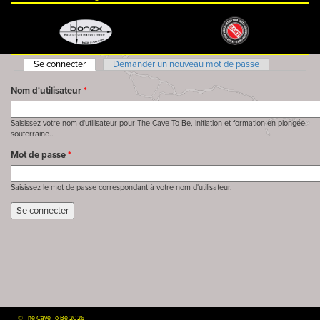
Se connecter
(onglet actif)
Demander un nouveau mot de passe
Onglets principaux
Nom d'utilisateur
*
Saisissez votre nom d'utilisateur pour The Cave To Be, initiation et formation en plongée
souterraine..
Mot de passe
*
Saisissez le mot de passe correspondant à votre nom d'utilisateur.
©
The Cave To Be 2026