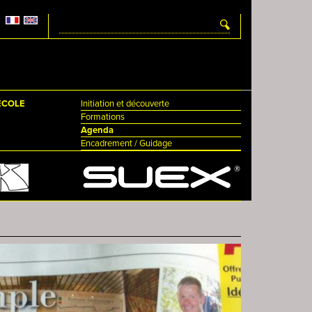
'ÉCOLE
Initiation et découverte
Formations
Agenda
Encadrement / Guidage