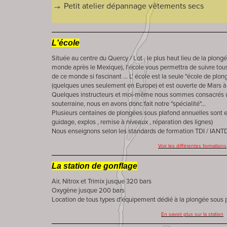
Petit atelier dépannage vêtements secs
L'école
Située au centre du Quercy / Lot , le plus haut lieu de la plong
monde après le Mexique), l'école vous permettra de suivre tou
de ce monde si fascinant ... L' école est la seule "école de pl
(quelques unes seulement en Europe) et est ouverte de Mars 
Quelques instructeurs et moi-même nous sommes consacrés 
souterraine, nous en avons donc fait notre "spécialité"...
Plusieurs centaines de plongées sous plafond annuelles sont e
guidage, explos , remise à niveaux , réparation des lignes)
Nous enseignons selon les standards de formation TDI / IANTD
Voir les différentes formations
La station de gonflage
Air, Nitrox et Trimix jusque 320 bars
Oxygène jusque 200 bars
Location de tous types d'équipement dédié à la plongée sous 
En savoir plus sur la station