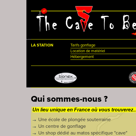
Aller au contenu principal
LA STATION
Tarifs gonflage
Location de matériel
Hébergement
Qui sommes-nous ?
Un lieu unique en France où vous trouverez..
Une école de plongée souterraine
Un centre de gonflage
Un shop dédié au matos spécifique "cave"