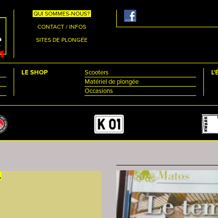
QUI SOMMES-NOUS?
CONTACT / INFOS
SITES DE PLONGÉE
LE SHOP
Scooters
L
Matériel de plongée
Occasions
.