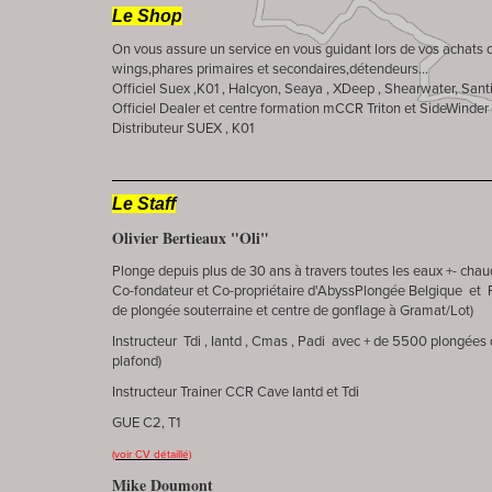
Le Shop
On vous assure un service en vous guidant lors de vos achats 
wings,phares primaires et secondaires,détendeurs...
Officiel Suex ,K01 , Halcyon, Seaya , XDeep , Shearwater, Sant
Officiel Dealer et centre formation mCCR Triton et SideWinder
Distributeur SUEX , K01
Le Staff
Olivier Bertieaux "Oli"
Plonge depuis plus de 30 ans à travers toutes les eaux +- chau
Co-fondateur et Co-propriétaire d'AbyssPlongée Belgique et P
de plongée souterraine et centre de gonflage à Gramat/Lot)
Instructeur Tdi , Iantd , Cmas , Padi avec + de 5500 plongées
plafond)
Instructeur Trainer CCR Cave Iantd et Tdi
GUE C2, T1
(voir CV détaillé)
Mike Doumont