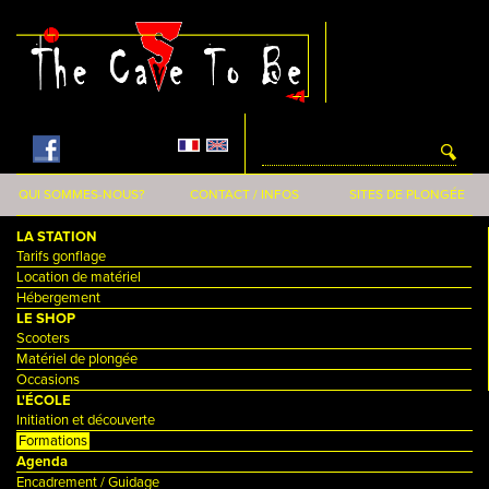
Aller au contenu principal
QUI SOMMES-NOUS?
CONTACT / INFOS
SITES DE PLONGÉE
LA STATION
Tarifs gonflage
Location de matériel
Hébergement
LE SHOP
Scooters
Matériel de plongée
Occasions
L'ÉCOLE
Initiation et découverte
Formations
Agenda
Encadrement / Guidage