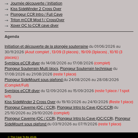
Journée découverte / Initiation
Kiss SideWinder 2 Cross Over
Plongeur CCR Intro / Full Cave
Triton mCCR Mod 1 / CrossOver
Xover OC to CCR cave diver
Agenda
Initiation et découverte de la plongée souterraine
du 01/06/2026 au
30/11/2026
(Aout complet , 13/09 (3 places) , 19/09 (3places) , 10/10 (3
places) )
Symbios eCCR diver
du 14/08/2026 au 17/08/2026
(complet)
Plongeur Souterrain Multi blocs
,
Plongeur Souterrain technique
du
17/08/2026 au 21/08/2026
(reste 1 place)
Plongeur SideMount sous plafond
du 24/08/2026 au 28/08/2026
(Complet/Full)
Symbios eCCR diver
du 12/09/2026 au 15/09/2026
(reste 1 place / 1 spot
left)
Kiss SideWinder 2 Cross Over
du 19/10/2026 au 24/10/2026
(Reste 1 place)
Plongeur Caverne (OC / CCR)
,
Plongeur Intro to Cave (OC/CCR)
du
25/10/2026 au 29/10/2026
(complet)
Plongeur Caverne (OC / CCR)
,
Plongeur Intro to Cave (OC/CCR)
,
Plongeur
SideMount sous plafond
du 03/11/2026 au 07/11/2026
(reste 1 place)
©
The Cave To Be 2026