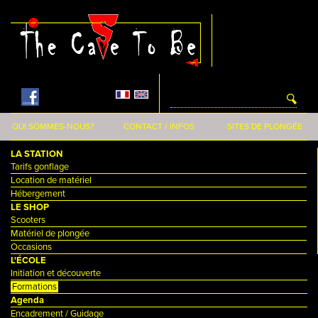
Aller au contenu principal
QUI SOMMES-NOUS?
CONTACT / INFOS
SITES DE PLONGÉE
LA STATION
Tarifs gonflage
Location de matériel
Hébergement
LE SHOP
Scooters
Matériel de plongée
Occasions
L'ÉCOLE
Initiation et découverte
Formations
Agenda
Encadrement / Guidage