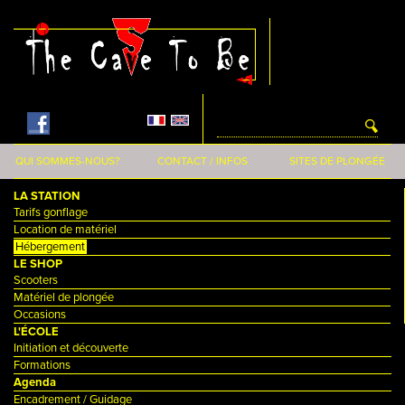
Aller au contenu principal
QUI SOMMES-NOUS?
CONTACT / INFOS
SITES DE PLONGÉE
LA STATION
Tarifs gonflage
Location de matériel
Hébergement
LE SHOP
Scooters
Matériel de plongée
Occasions
L'ÉCOLE
Initiation et découverte
Formations
Agenda
Encadrement / Guidage