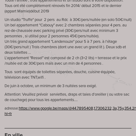
Toute l'année , trois appartements et un studio sont à votre disposition.
Tous ont été complètement rénovés fin 2014/ début 2015 et le dernier
(appart Mamie)début 2019
Un studio "Truffe" pour 2 pers au Rdc à 30€/pers/nuitée (en solo 50€/nuit)
Un bel appartement "Cabouy" avec 2 chambres séparées pour 4 pers. au
rez-de-chaussée avec parking privé (30€/pers/nuit avec minimum 3
personnes , si utilisé pour 2 personnes 45€/pers/nuitée).
Un très grand appartement "Landenouze" pour 5 à 7 pers. à l'étage
(30€/pers/nuit ) Trois chambres (dont une avec un grand lit ). Deux sdb et
deux toilettes ...
L'appartement "Ressel" est composé de 2 ch (3+2 lits) + terrasse et le prix
/nuitée est de 30€/pers mais avec un min de 4 personnes .
Tous sont équipés de toilettes séparées, douche, cuisine équipée,
télévision avec TNT,wifi .
De juin à octobre, un minimum de 3 nuitées sera exigé.
Attention: Veuillez prévoir serviettes, draps et taies d'oreiller ( ou votre sac
de couchage) pour tous les appartements....
adresse:
https://www.google.be/maps/@44.7895408,1.7306232,3a,75y,354.2h
hl=fr
En ville…